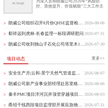
为深入贯彻朗威公司2026年“风险防
控、质效提升、价值赋能”三大工作主
联系我们
线，项目管理部（质量健康安全环保
部）紧扣“风险防控”核心任务，以“聚
焦项目经理管理赋能”“聚焦最后一公
朗威公司组织召开8月份QHSE监督检查启动会
2026-08-06
>
里落地执行”“聚焦横向纵向信息沟
通”为抓手，坚持问题导向，持续推动
郗祥远到虎林-长春监理一标段调研慰问
2026-07-31
>
项目管理重塑与履职能力提升。继5月
10日首次跨事业部项目管理经验交流
朗威公司收到独山子石化公司塔里木120万吨/年二期乙烯项目开工试车指挥部感谢信
2026-07-30
>
后，7月30日，项目管理部（质量健康
安全环保部）再次组织储库事业部与
管道事业部开展隧道专项管理
更多>>
项目动态
安全生产月|云和-景宁天然气管道监理部组织开展生产安全应急处置演练
2026-08-07
>
朗威公司新产业事业部经理赴苏里格气田项目群开展QHSE专项督查并慰问一线员工
2026-08-06
>
秦丰PMC项目洋河沉井顶管穿越项目顺利开顶
2026-08-03
>
甬绍干线西段项目监理部开展应急物资专项检查
2026-07-31
>