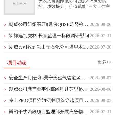
为深入贯彻朗威公司2026年“风险防
控、质效提升、价值赋能”三大工作主
联系我们
线，项目管理部（质量健康安全环保
部）紧扣“风险防控”核心任务，以“聚
焦项目经理管理赋能”“聚焦最后一公
朗威公司组织召开8月份QHSE监督检查启动会
2026-08-06
>
里落地执行”“聚焦横向纵向信息沟
通”为抓手，坚持问题导向，持续推动
郗祥远到虎林-长春监理一标段调研慰问
2026-07-31
>
项目管理重塑与履职能力提升。继5月
10日首次跨事业部项目管理经验交流
朗威公司收到独山子石化公司塔里木120万吨/年二期乙烯项目开工试车指挥部感谢信
2026-07-30
>
后，7月30日，项目管理部（质量健康
安全环保部）再次组织储库事业部与
管道事业部开展隧道专项管理
更多>>
项目动态
安全生产月|云和-景宁天然气管道监理部组织开展生产安全应急处置演练
2026-08-07
>
朗威公司新产业事业部经理赴苏里格气田项目群开展QHSE专项督查并慰问一线员工
2026-08-06
>
秦丰PMC项目洋河沉井顶管穿越项目顺利开顶
2026-08-03
>
甬绍干线西段项目监理部开展应急物资专项检查
2026-07-31
>