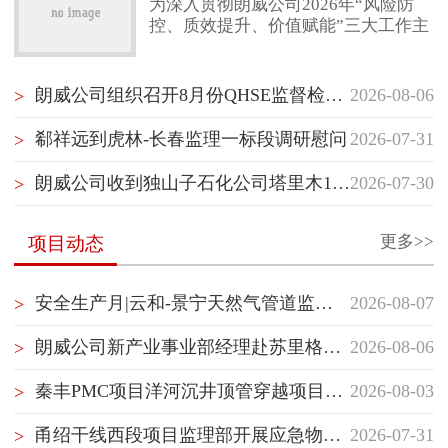
为深入贯彻朗威公司2026年“风险防
控、质效提升、价值赋能”三大工作主
联系我们
线，项目管理部（质量健康安全环保
部）紧扣“风险防控”核心任务，以“聚
焦项目经理管理赋能”“聚焦最后一公
朗威公司组织召开8月份QHSE监督检查启动会
2026-08-06
>
里落地执行”“聚焦横向纵向信息沟
通”为抓手，坚持问题导向，持续推动
郗祥远到虎林-长春监理一标段调研慰问
2026-07-31
>
项目管理重塑与履职能力提升。继5月
10日首次跨事业部项目管理经验交流
朗威公司收到独山子石化公司塔里木120万吨/年二期乙烯项目开工试车指挥部感谢信
2026-07-30
>
后，7月30日，项目管理部（质量健康
安全环保部）再次组织储库事业部与
管道事业部开展隧道专项管理
更多>>
项目动态
安全生产月|云和-景宁天然气管道监理部组织开展生产安全应急处置演练
2026-08-07
>
朗威公司新产业事业部经理赴苏里格气田项目群开展QHSE专项督查并慰问一线员工
2026-08-06
>
秦丰PMC项目洋河沉井顶管穿越项目顺利开顶
2026-08-03
>
甬绍干线西段项目监理部开展应急物资专项检查
2026-07-31
>