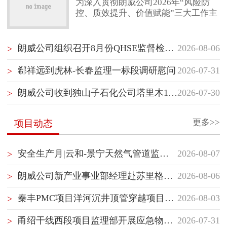
为深入贯彻朗威公司2026年“风险防
控、质效提升、价值赋能”三大工作主
联系我们
线，项目管理部（质量健康安全环保
部）紧扣“风险防控”核心任务，以“聚
焦项目经理管理赋能”“聚焦最后一公
朗威公司组织召开8月份QHSE监督检查启动会
2026-08-06
>
里落地执行”“聚焦横向纵向信息沟
通”为抓手，坚持问题导向，持续推动
郗祥远到虎林-长春监理一标段调研慰问
2026-07-31
>
项目管理重塑与履职能力提升。继5月
10日首次跨事业部项目管理经验交流
朗威公司收到独山子石化公司塔里木120万吨/年二期乙烯项目开工试车指挥部感谢信
2026-07-30
>
后，7月30日，项目管理部（质量健康
安全环保部）再次组织储库事业部与
管道事业部开展隧道专项管理
更多>>
项目动态
安全生产月|云和-景宁天然气管道监理部组织开展生产安全应急处置演练
2026-08-07
>
朗威公司新产业事业部经理赴苏里格气田项目群开展QHSE专项督查并慰问一线员工
2026-08-06
>
秦丰PMC项目洋河沉井顶管穿越项目顺利开顶
2026-08-03
>
甬绍干线西段项目监理部开展应急物资专项检查
2026-07-31
>