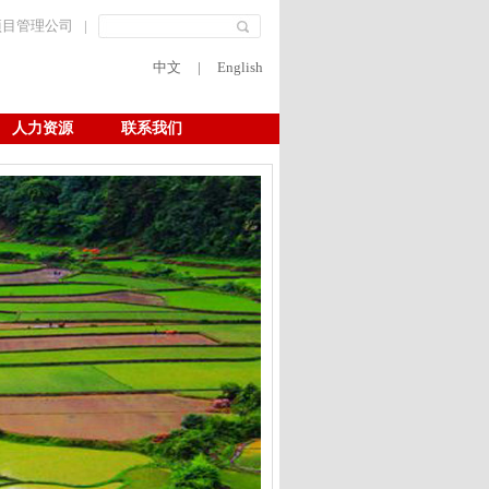
项目管理公司
|
中文
|
English
人力资源
联系我们