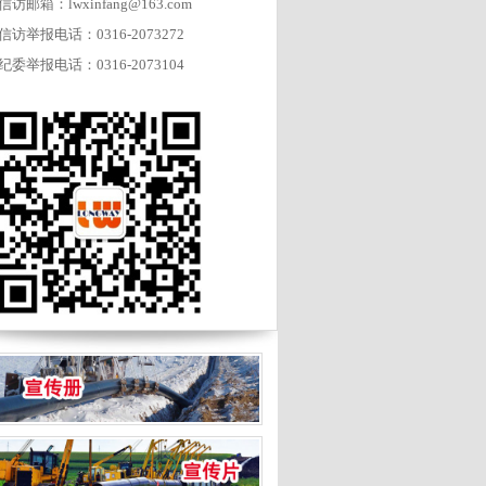
信访邮箱：lwxinfang@163.com
信访举报电话：0316-2073272
纪委举报电话：0316-2073104