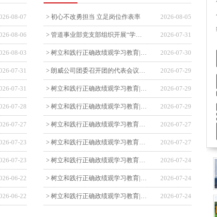
026-08-07
> 初心不改勇担当 立足岗位作表率
2026-08-05
026-08-06
> 管道事业部党支部组织开展“学深悟透国企党建精神”主题党日活动
2026-07-31
026-08-03
> 树立和践行正确政绩观学习教育|管道事业部党支部开展“树立和践行正确政绩观”专题党课学习
2026-07-30
026-07-31
> 朗威公司团委召开团的代表会议选举团的代表
2026-07-29
026-07-31
> 树立和践行正确政绩观学习教育|北京咨询中心（咨询事业部）党支部开展“树立和践行正确政绩观”专题党课学习
2026-07-29
026-07-28
> 树立和践行正确政绩观学习教育|兰州分公司（炼化事业部）党支部开展“树立和践行正确政绩观”专题党课学习
2026-07-29
026-07-27
> 树立和践行正确政绩观学习教育｜第二党支部组织开展“践行正确政绩观 赋能高质量发展”主题党日活动
2026-07-27
026-07-23
> 树立和践行正确政绩观学习教育｜第二党支部开展“树立和践行正确政绩观”专题党课学习
2026-07-27
026-07-23
> 树立和践行正确政绩观学习教育｜储库事业部党支部开展“树立和践行正确政绩观”专题党课学习
2026-07-24
026-06-22
> 树立和践行正确政绩观学习教育|第一党支部开展“树立和践行正确政绩观”专题党课学习
2026-07-24
026-06-22
> 树立和践行正确政绩观学习教育|第一党支部开展“树立和践行正确政绩观”主题党日活动
2026-07-24