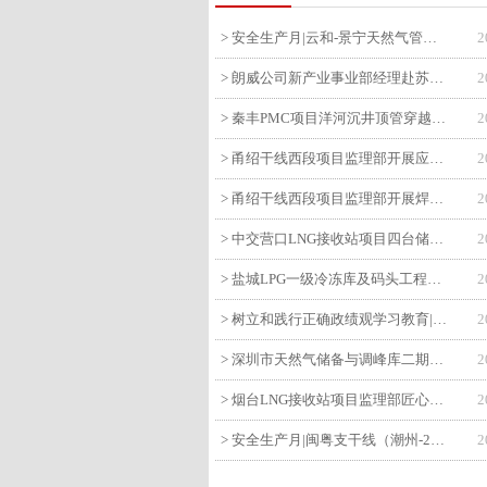
> 安全生产月|云和-景宁天然气管道监理部组织开展生产安全应急处置演练
2
> 朗威公司新产业事业部经理赴苏里格气田项目群开展QHSE专项督查并慰问一线员工
2
> 秦丰PMC项目洋河沉井顶管穿越项目顺利开顶
2
> 甬绍干线西段项目监理部开展应急物资专项检查
2
> 甬绍干线西段项目监理部开展焊接专业知识摸底考试
2
> 中交营口LNG接收站项目四台储罐氮气置换工作顺利完成
2
> 盐城LPG一级冷冻库及码头工程组织开展桩基础工程专题培训
2
> 树立和践行正确政绩观学习教育|陈航为储库事业部党支部讲授树立和践行正确政绩观学习教育专题党课
2
> 深圳市天然气储备与调峰库二期扩建项目管廊桩基工程顺利完成
2
> 烟台LNG接收站项目监理部匠心履职助力消防站高温稳步施工
2
> 安全生产月|闽粤支干线（潮州-27#阀室）监理一标段监理部联合施工单位开展防毒蛇应急演练
2