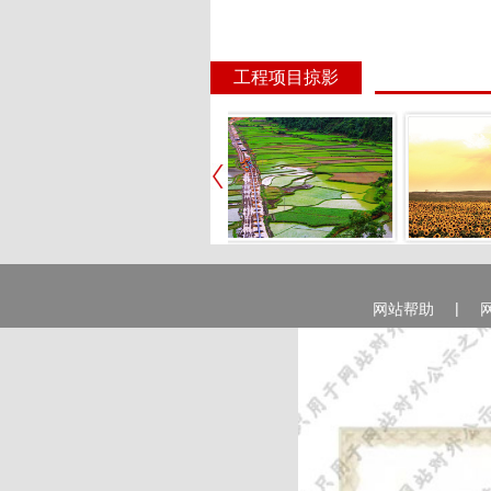
工程项目掠影
|
网站帮助