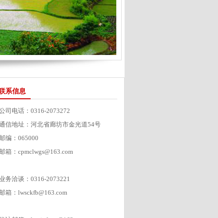
联系信息
公司电话：0316-2073272
通信地址：河北省廊坊市金光道54号
邮编：065000
邮箱：cpmclwgs@163.com
业务洽谈：0316-2073221
邮箱：lwsckfb@163.com