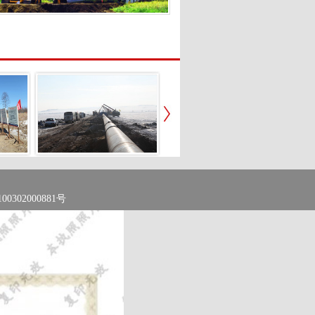
0302000881号