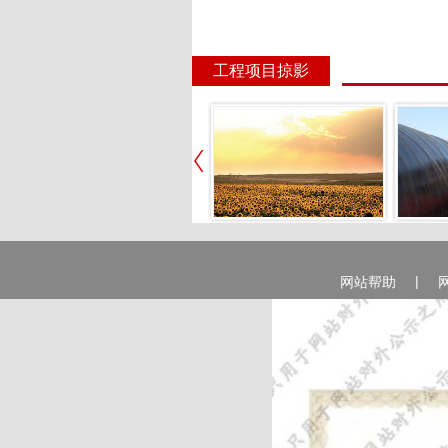
工程项目掠影
|
网站帮助