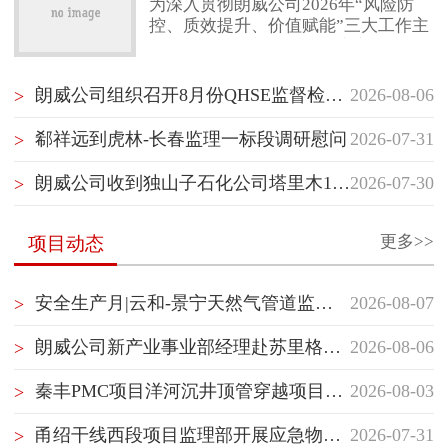
为深入贯彻朗威公司2026年“风险防
控、质效提升、价值赋能”三大工作主
联系我们
线，项目管理部（质量健康安全环保
部）紧扣“风险防控”核心任务，以“聚
焦项目经理管理赋能”“聚焦最后一公
朗威公司组织召开8月份QHSE监督检查启动会
2026-08-06
>
里落地执行”“聚焦横向纵向信息沟
通”为抓手，坚持问题导向，持续推动
郗祥远到虎林-长春监理一标段调研慰问
2026-07-31
>
项目管理重塑与履职能力提升。继5月
10日首次跨事业部项目管理经验交流
朗威公司收到独山子石化公司塔里木120万吨/年二期乙烯项目开工试车指挥部感谢信
2026-07-30
>
后，7月30日，项目管理部（质量健康
安全环保部）再次组织储库事业部与
管道事业部开展隧道专项管理
更多>>
项目动态
安全生产月|云和-景宁天然气管道监理部组织开展生产安全应急处置演练
2026-08-07
>
朗威公司新产业事业部经理赴苏里格气田项目群开展QHSE专项督查并慰问一线员工
2026-08-06
>
秦丰PMC项目洋河沉井顶管穿越项目顺利开顶
2026-08-03
>
甬绍干线西段项目监理部开展应急物资专项检查
2026-07-31
>