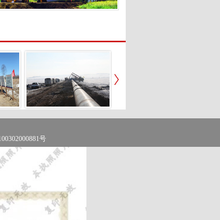
0302000881号