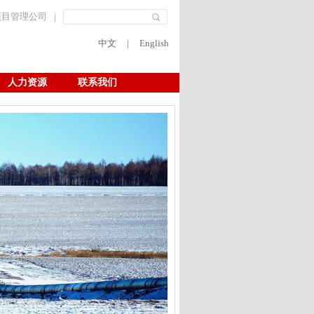
项目管理公司
|
中文
|
English
人力资源
联系我们