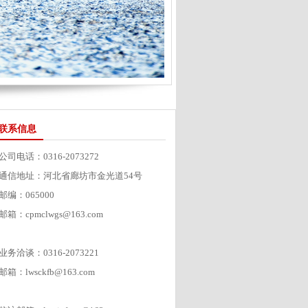
联系信息
公司电话：0316-2073272
通信地址：河北省廊坊市金光道54号
邮编：065000
邮箱：cpmclwgs@163.com
业务洽谈：0316-2073221
邮箱：lwsckfb@163.com