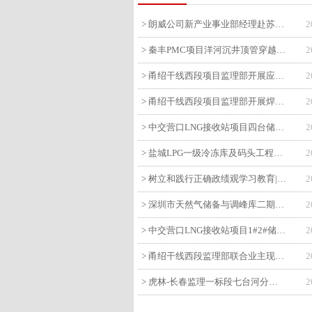
> 朗威公司新产业事业部经理赴苏里格气田项目群开展QHSE专项督查并慰问一线员工
2
> 秦丰PMC项目洋河沉井顶管穿越项目顺利开顶
2
> 甬绍干线西段项目监理部开展应急物资专项检查
2
> 甬绍干线西段项目监理部开展焊接专业知识摸底考试
2
> 中交营口LNG接收站项目四台储罐氮气置换工作顺利完成
2
> 盐城LPG一级冷冻库及码头工程组织开展桩基础工程专题培训
2
> 树立和践行正确政绩观学习教育|陈航为储库事业部党支部讲授树立和践行正确政绩观学习教育专题党课
2
> 深圳市天然气储备与调峰库二期扩建项目管廊桩基工程顺利完成
2
> 中交营口LNG接收站项目1#2#储罐管道系统试压圆满完成
2
> 甬绍干线西段监理部联合业主现场组开展项目5月QHSE专项检查
2
> 虎林-长春监理一标段七台河分输清管站金口连头一次合格
2